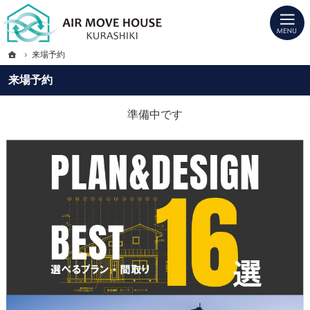
プロの目線からご提案。岡山市・福山市・倉敷市の注文住宅・新築戸建てを手がけ
岡山市・福山市・倉敷市の新築・注文住宅・新築戸建てを手がけるエアムーブハウ
ホーム
来場予約
来場予約
準備中です