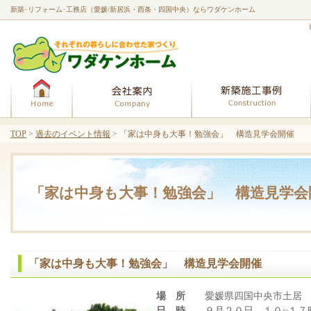
新築･リフォーム･工務店（愛媛/新居浜・西条・四国中央）ならワダケンホーム
ホーム
会社案内
TOP
>
過去のイベント情報
> 「家は中身も大事！勉強会」 構造見学会開催
「家は中身も大事！勉強会」 構造見学会
「家は中身も大事！勉強会」 構造見学会開催
場 所
愛媛県四国中央市土居
日 時
９月２０日 １０~１７