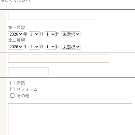
第一希望
年
月
日
第二希望
年
月
日
新築
リフォーム
その他