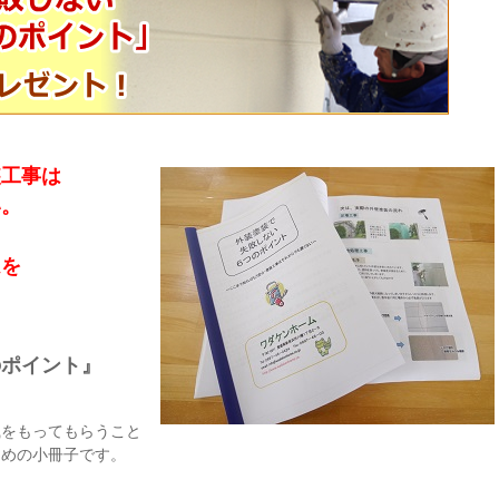
装工事は
い。
ムを
のポイント』
識をもってもらうこと
ための小冊子です。